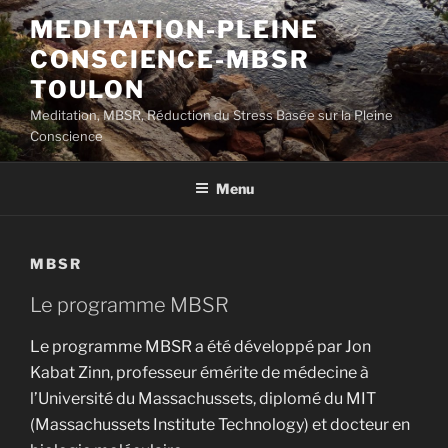
Aller
MEDITATION-PLEINE
au
CONSCIENCE-MBSR
contenu
principal
TOULON
Meditation, MBSR, Réduction du Stress Basée sur la Pleine
Conscience
Menu
MBSR
Le programme MBSR
Le programme MBSR a été développé par Jon
Kabat Zinn, professeur émérite de médecine à
l’Université du Massachussets, diplomé du MIT
(Massachussets Institute Technology) et docteur en