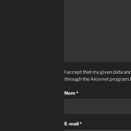
I accept that my given data and
through the
Akismet
program.
Nom
*
E-mail
*